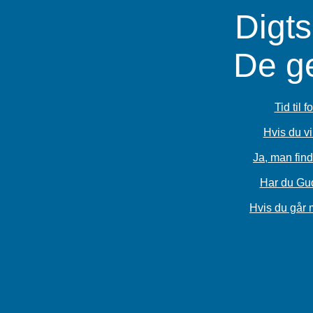
Digt
De g
Tid til 
Hvis du vi
Ja, man find
Har du Gud 
Hvis du går 