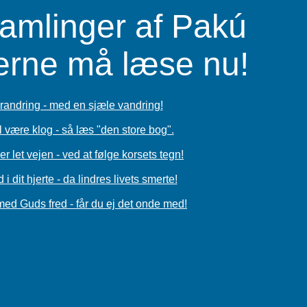
samlinger af Pakú
erne må læse nu!
forandring - med en sjæle vandring!
l være klog - så læs "den store bog".
er let vejen - ved at følge korsets tegn!
i dit hjerte - da lindres livets smerte!
med Guds fred - får du ej det onde med!